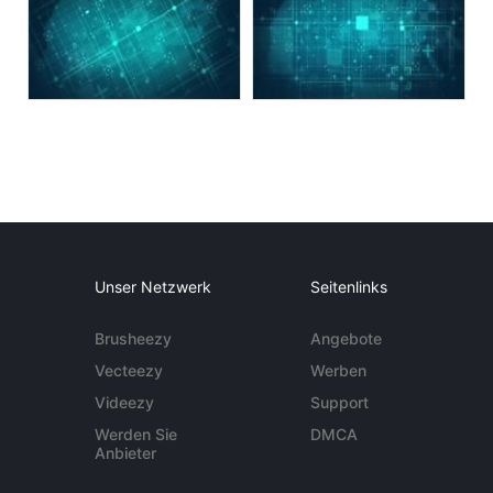
Unser Netzwerk
Seitenlinks
Brusheezy
Angebote
Vecteezy
Werben
Videezy
Support
Werden Sie
DMCA
Anbieter