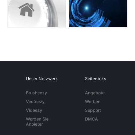
Unser Netzwerk
Seitenlinks
Brusheezy
Angebote
Vecteezy
Werben
Videezy
Support
Werden Sie
DMCA
Anbieter