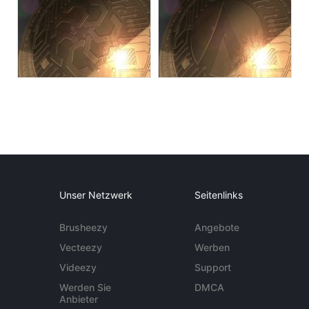
Unser Netzwerk
Seitenlinks
Brusheezy
Angebote
Vecteezy
Werben
Videezy
Support
Werden Sie
DMCA
Anbieter