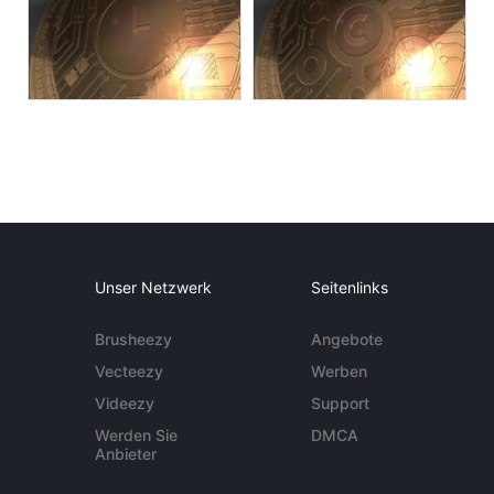
Unser Netzwerk
Seitenlinks
Brusheezy
Angebote
Vecteezy
Werben
Videezy
Support
Werden Sie
DMCA
Anbieter