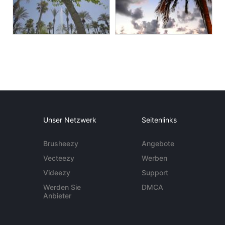
Unser Netzwerk
Seitenlinks
Brusheezy
Angebote
Vecteezy
Werben
Videezy
Support
Werden Sie
DMCA
Anbieter