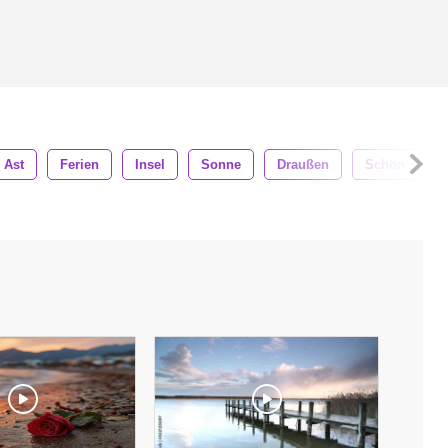
Ast
Ferien
Insel
Sonne
Draußen
Schön
K