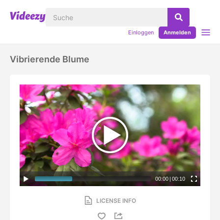
Einloggen
Anmelden
Vibrierende Blume
00:00
|
00:10
LICENSE INFO