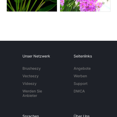
Unser Netzwerk
Seitenlinks
Brusheezy
Angebote
Vecteezy
Werben
Videezy
Support
Werden Sie
DMCA
Anbieter
Sprachen
Über Uns