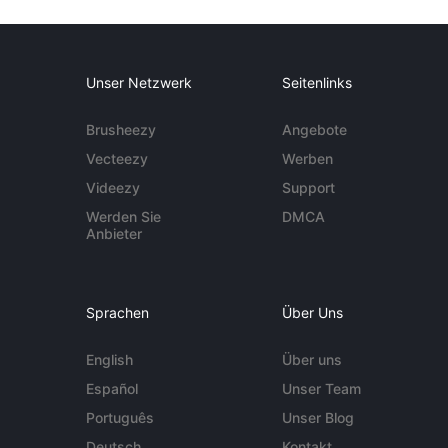
Unser Netzwerk
Seitenlinks
Brusheezy
Angebote
Vecteezy
Werben
Videezy
Support
Werden Sie
DMCA
Anbieter
Sprachen
Über Uns
English
Über uns
Español
Unser Team
Português
Unser Blog
Deutsch
Kontakt