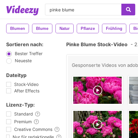
Blumen
Blume
Natur
Pflanze
Frühling
Bi
Sortieren nach:
Pinke Blume Stock-Video
-
2.
Bester Treffer
Neueste
Gesponserte Videos von
ado
Dateityp
Stock-Video
After Effects
Lizenz-Typ:
Standard
Premium
Creative Commons
Nur für redaktionelle