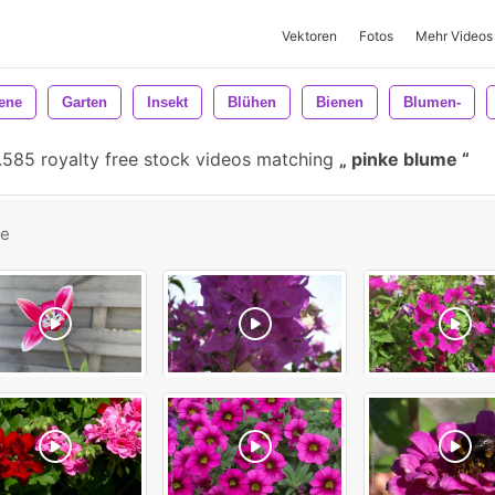
Vektoren
Fotos
Mehr Videos
ene
Garten
Insekt
Blühen
Bienen
Blumen-
585 royalty free stock videos matching
pinke blume
be