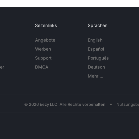
Seitenlinks
Sprachen
Angebote
English
Werben
Español
Support
Português
er
DMCA
Deutsch
Mehr ...
•
© 2026 Eezy LLC. Alle Rechte vorbehalten
Nutzungsb