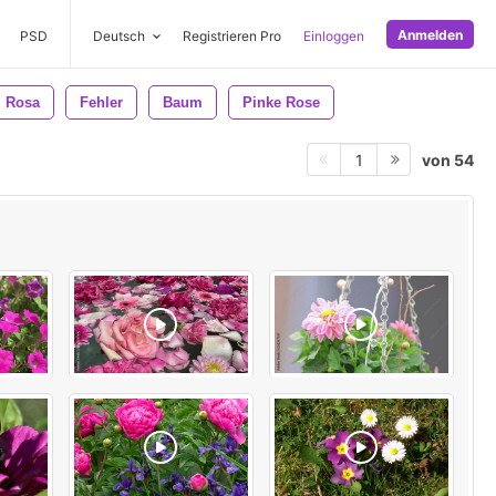
Anmelden
PSD
Deutsch
Registrieren Pro
Einloggen
Rosa
Fehler
Baum
Pinke Rose
von 54
1