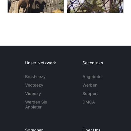
Unser Netzwerk
Seitenlinks
Brusheezy
Angebote
Vecteezy
Werben
Videezy
Support
Werden Sie
DMCA
Anbieter
Sprachen
Über Uns