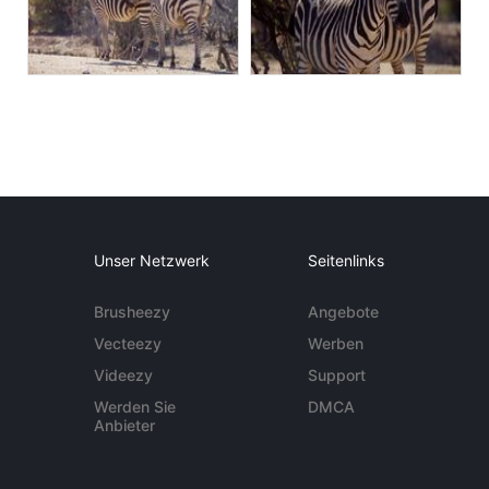
Unser Netzwerk
Seitenlinks
Brusheezy
Angebote
Vecteezy
Werben
Videezy
Support
Werden Sie
DMCA
Anbieter