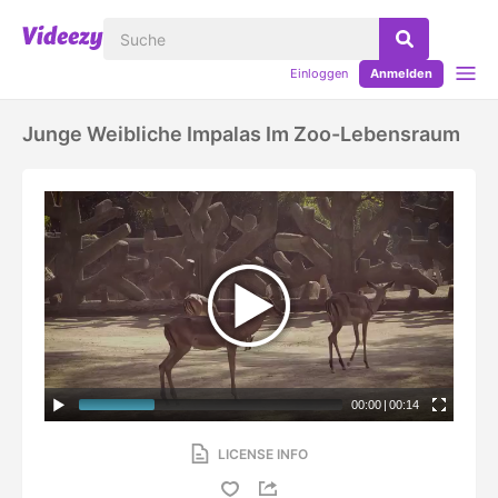
Einloggen
Anmelden
Junge Weibliche Impalas Im Zoo-Lebensraum
00:00
|
00:14
LICENSE INFO