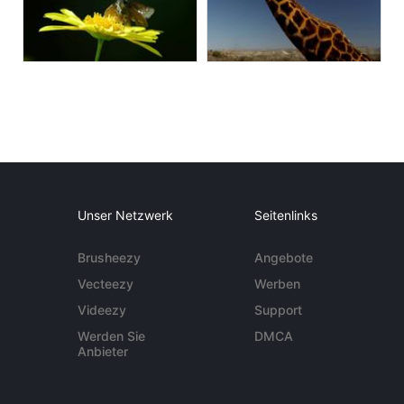
Unser Netzwerk
Seitenlinks
Brusheezy
Angebote
Vecteezy
Werben
Videezy
Support
Werden Sie
DMCA
Anbieter