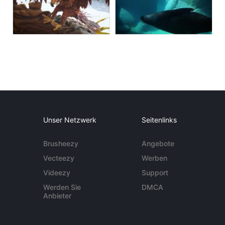
Unser Netzwerk
Seitenlinks
Brusheezy
Angebote
Vecteezy
Werben
Videezy
Support
Werden Sie
DMCA
Anbieter