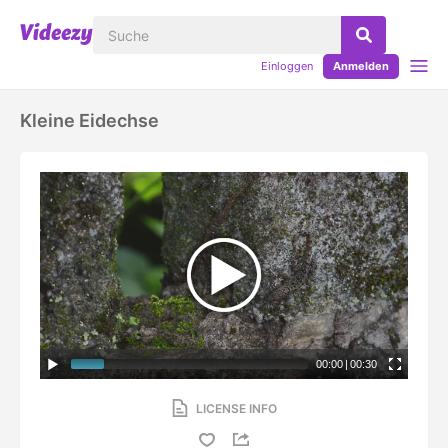
Einloggen
Anmelden
Kleine Eidechse
00:00
|
00:30
LICENSE INFO