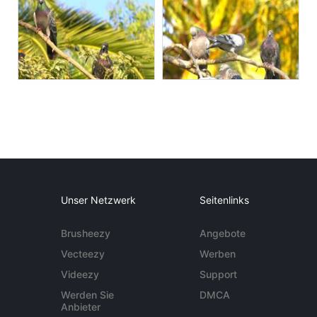
Unser Netzwerk
Seitenlinks
Brusheezy
Angebote
Vecteezy
Werben
Videezy
Support
Werden Sie
DMCA
Anbieter