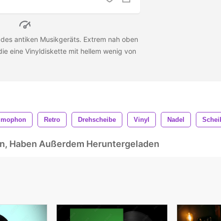
 des antiken Musikgeräts. Extrem nah oben
ie eine Vinyldiskette mit hellem wenig von
mmophon
Retro
Drehscheibe
Vinyl
Nadel
Schei
ben, Haben Außerdem Heruntergeladen