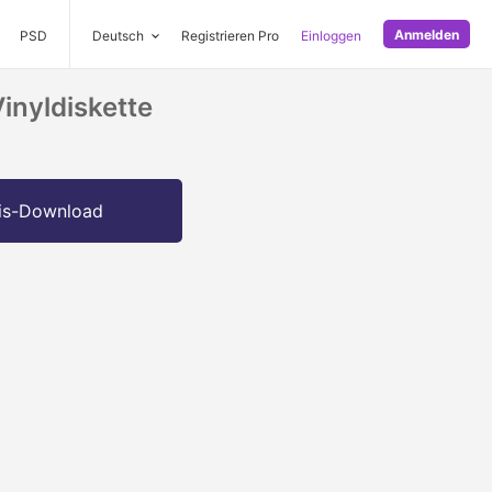
Anmelden
PSD
Deutsch
Registrieren Pro
Einloggen
inyldiskette
is-Download