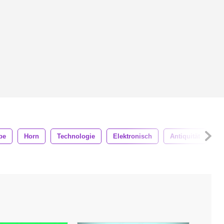
be
Horn
Technologie
Elektronisch
Antiquität
S