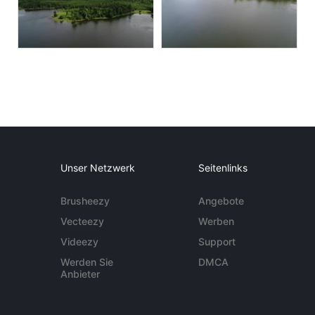
Unser Netzwerk
Seitenlinks
Brusheezy
Angebote
Vecteezy
Werben
Videezy
Support
Werden Sie
DMCA
Anbieter