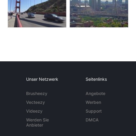
Unser Netzwerk
Seitenlinks
Brusheezy
Angebote
Vecteezy
Werben
Videezy
Support
Werden Sie
DMCA
Anbieter