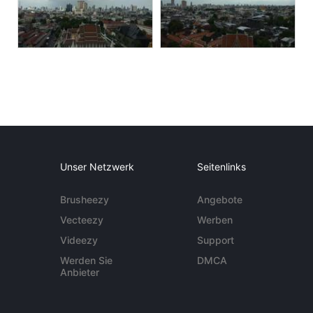
Unser Netzwerk
Seitenlinks
Brusheezy
Angebote
Vecteezy
Werben
Videezy
Support
Werden Sie
DMCA
Anbieter