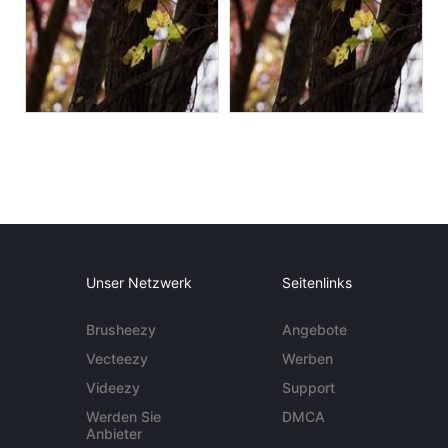
Unser Netzwerk
Seitenlinks
Brusheezy
Angebote
Vecteezy
Werben
Videezy
Support
Werden Sie
DMCA
Anbieter