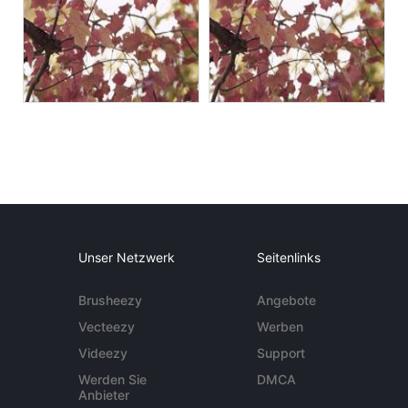
Unser Netzwerk
Seitenlinks
Brusheezy
Angebote
Vecteezy
Werben
Videezy
Support
Werden Sie
DMCA
Anbieter