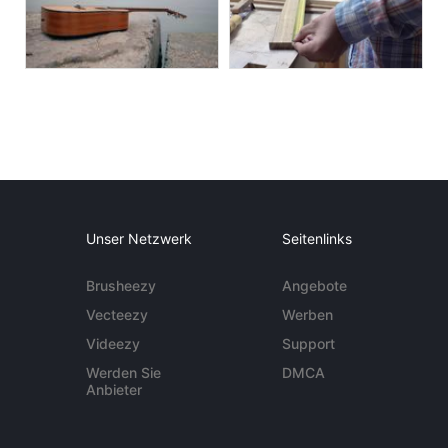
Unser Netzwerk
Seitenlinks
Brusheezy
Angebote
Vecteezy
Werben
Videezy
Support
Werden Sie
DMCA
Anbieter