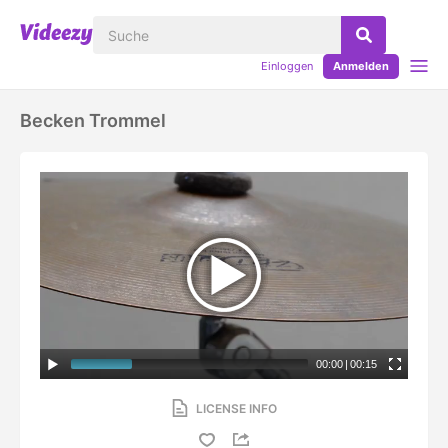
Einloggen
Anmelden
Becken Trommel
00:00
|
00:15
LICENSE INFO