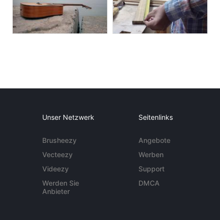
Unser Netzwerk
Seitenlinks
Brusheezy
Angebote
Vecteezy
Werben
Videezy
Support
Werden Sie
DMCA
Anbieter