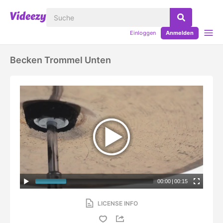
Einloggen
Anmelden
Becken Trommel Unten
00:00
|
00:15
LICENSE INFO