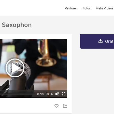
Vektoren
Fotos
Mehr Videos
d Saxophon
Grat
00:00
|
00:56