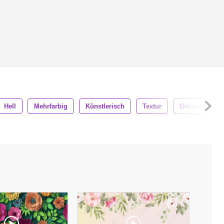
Hell
Mehrfarbig
Künstlerisch
Textur
Dekorativ