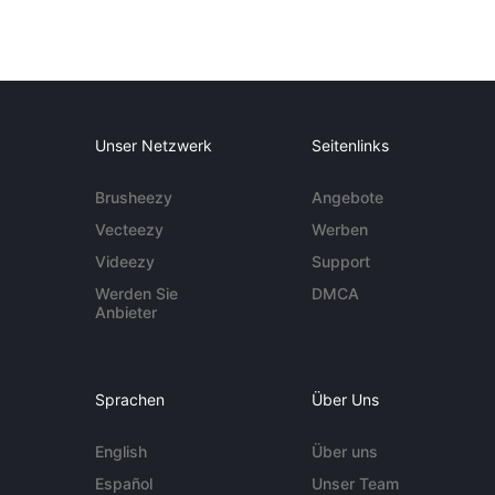
Unser Netzwerk
Seitenlinks
Brusheezy
Angebote
Vecteezy
Werben
Videezy
Support
Werden Sie
DMCA
Anbieter
Sprachen
Über Uns
English
Über uns
Español
Unser Team