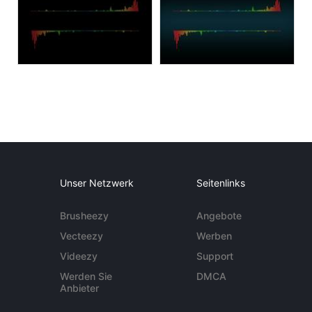
Unser Netzwerk
Seitenlinks
Brusheezy
Angebote
Vecteezy
Werben
Videezy
Support
Werden Sie
DMCA
Anbieter