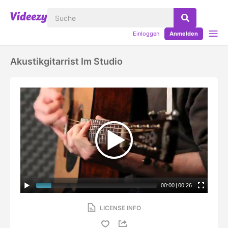
Einloggen
Anmelden
Akustikgitarrist Im Studio
00:00
|
00:26
LICENSE INFO