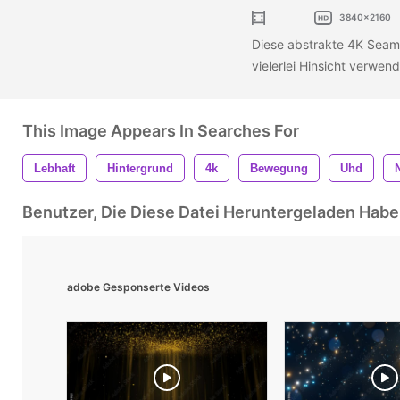
3840x2160
Diese abstrakte 4K Seam
vielerlei Hinsicht verwe
This Image Appears In Searches For
Lebhaft
Hintergrund
4k
Bewegung
Uhd
Benutzer, Die Diese Datei Heruntergeladen Ha
adobe Gesponserte Videos