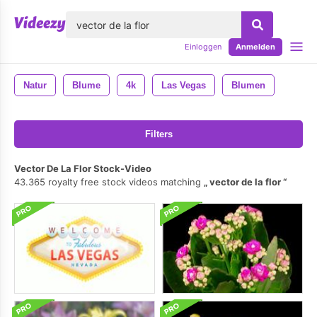
lose
Einloggen
Anmelden
Natur
Blume
4k
Las Vegas
Blumen
Filters
Vector De La Flor Stock-Video
43.365 royalty free stock videos matching
vector de la flor