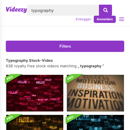
lose
Einloggen
Anmelden
Filters
Typography Stock-Video
638 royalty free stock videos matching
typography