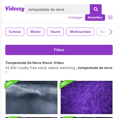
lose
Einloggen
Anmelden
Schnee
Winter
Sturm
Weihnachten
Berg
Filters
Tempestade De Neve Stock-Video
42.642 royalty free stock videos matching
tempestade de neve