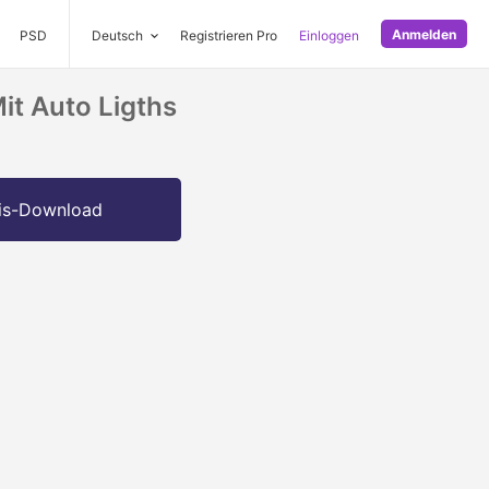
Anmelden
PSD
Deutsch
Registrieren Pro
Einloggen
t Auto Ligths
is-Download