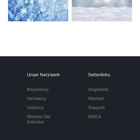
Unser Netzwerk
Seitenlinks
Brusheezy
Angebote
Vecteezy
Werben
Videezy
Support
Werden Sie
DMCA
Anbieter