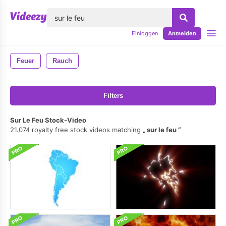
lose
Einloggen
Anmelden
Feuer
Rauch
Filters
Sur Le Feu Stock-Video
21.074 royalty free stock videos matching
sur le feu