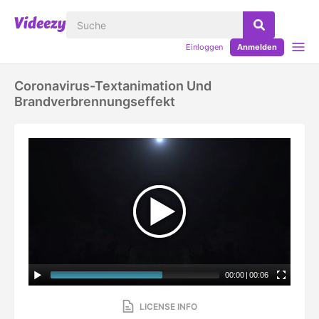
Einloggen
Anmelden
Coronavirus-Textanimation Und
Brandverbrennungseffekt
00:00
|
00:06
LICENSE INFO