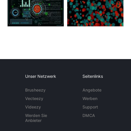
Unser Netzwerk
Seitenlinks
Brusheezy
Angebote
Vecteezy
Werben
Videezy
Support
Werden Sie
DMCA
Anbieter