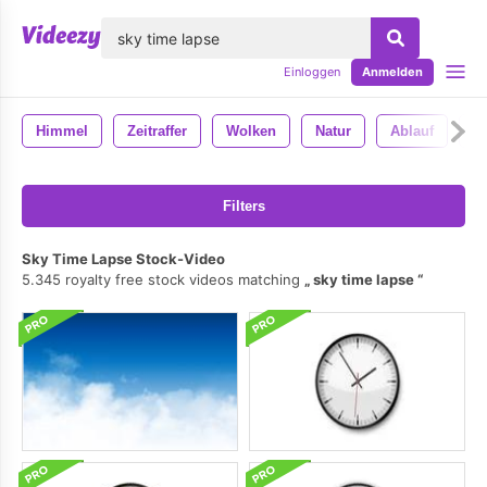
lose
Einloggen
Anmelden
Himmel
Zeitraffer
Wolken
Natur
Ablauf
Ze
Filters
Sky Time Lapse Stock-Video
5.345 royalty free stock videos matching
sky time lapse