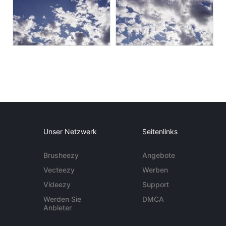
Unser Netzwerk
Seitenlinks
Brusheezy
Angebote
Vecteezy
Werben
Videezy
Support
Werden Sie
DMCA
Anbieter