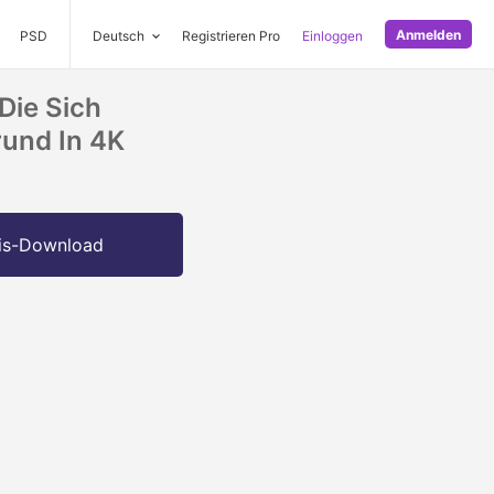
Anmelden
PSD
Deutsch
Registrieren Pro
Einloggen
Die Sich
rund In 4K
is-Download