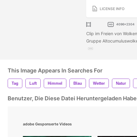
LICENSE INFO
4096x2304
Clip im Freien von Wolke
Gruppe Altocumuluswolken
This Image Appears In Searches For
Tag
Luft
Himmel
Blau
Wetter
Natur
Benutzer, Die Diese Datei Heruntergeladen Ha
adobe Gesponserte Videos