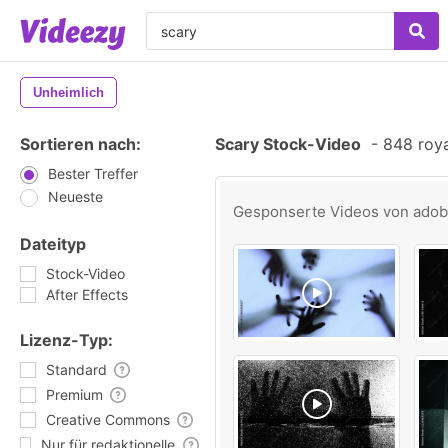
Unheimlich
Sortieren nach:
Scary Stock-Video
-
848 roya
Bester Treffer
Neueste
Gesponserte Videos von
ado
Dateityp
Stock-Video
After Effects
Lizenz-Typ:
Standard
Premium
Creative Commons
Nur für redaktionelle