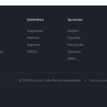
Seitenlinks
Sprachen
Angebote
English
Werben
Español
Support
Português
er
DMCA
Deutsch
Mehr ...
•
© 2026 Eezy LLC. Alle Rechte vorbehalten
Nutzungsb