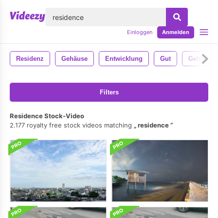
lose
Einloggen
Anmelden
Residenz
Gehäuse
Entwicklung
Gut
Gebäude
Filters
Residence Stock-Video
2.177 royalty free stock videos matching
residence