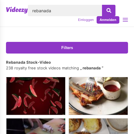
lose
Einloggen
Anmelden
Filters
Rebanada Stock-Video
238 royalty free stock videos matching
rebanada