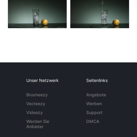
Unser Netzwerk
Seitenlinks
Brusheezy
Angebote
Vecteezy
Werben
Videezy
Support
Werden Sie
DMCA
Anbieter