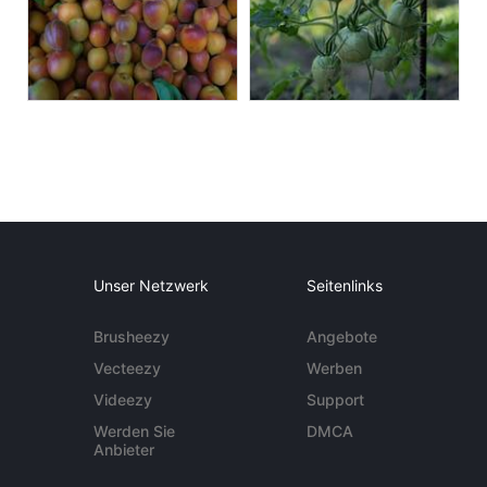
Unser Netzwerk
Seitenlinks
Brusheezy
Angebote
Vecteezy
Werben
Videezy
Support
Werden Sie
DMCA
Anbieter