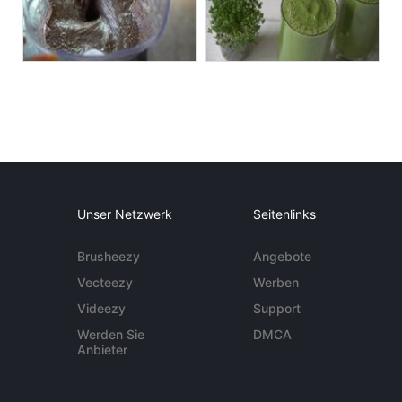
Unser Netzwerk
Seitenlinks
Brusheezy
Angebote
Vecteezy
Werben
Videezy
Support
Werden Sie
DMCA
Anbieter