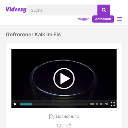
Einloggen
Anmelden
Gefrorener Kalk Im Eis
00:00
|
00:20
LICENSE INFO