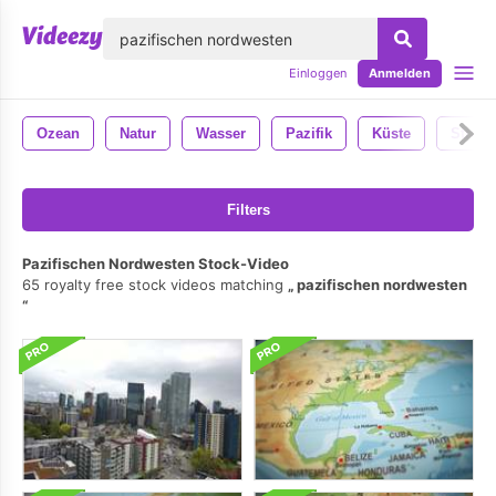
lose
Einloggen
Anmelden
Ozean
Natur
Wasser
Pazifik
Küste
Strand
Filters
Pazifischen Nordwesten Stock-Video
65 royalty free stock videos matching
pazifischen nordwesten