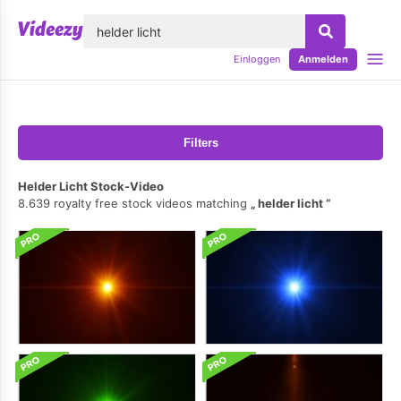
lose
Einloggen
Anmelden
Filters
Helder Licht Stock-Video
8.639 royalty free stock videos matching
helder licht