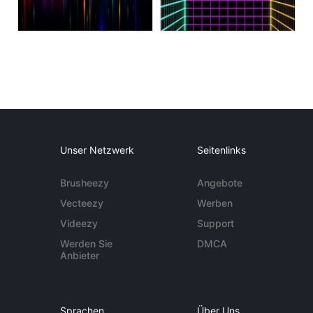
Unser Netzwerk
Seitenlinks
Brusheezy
Angebote
Vecteezy
Werben
Videezy
Support
Werden Sie
DMCA
Anbieter
Sprachen
Über Uns