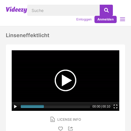
Einloggen
Anmelden
Linseneffektlicht
00:00
|
00:10
LICENSE INFO