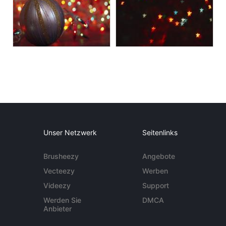
Unser Netzwerk
Seitenlinks
Brusheezy
Angebote
Vecteezy
Werben
Videezy
Support
Werden Sie
DMCA
Anbieter