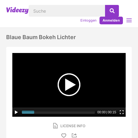
Einloggen
Anmelden
Blaue Baum Bokeh Lichter
00:00
|
00:15
LICENSE INFO