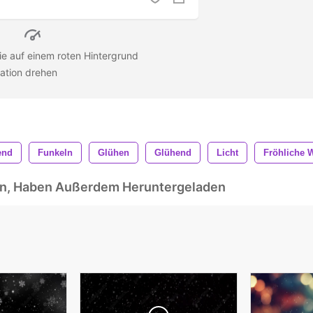
e auf einem roten Hintergrund
ation drehen
end
Funkeln
Glühen
Glühend
Licht
Fröhliche 
ben, Haben Außerdem Heruntergeladen