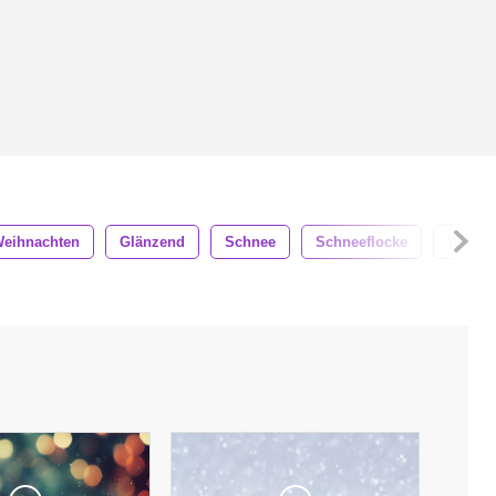
Weihnachten
Glänzend
Schnee
Schneeflocke
Winter