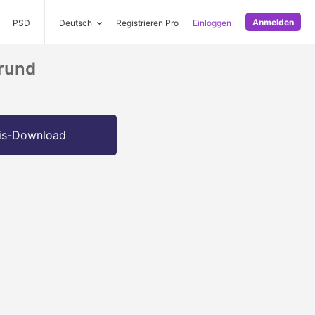
Anmelden
PSD
Deutsch
Registrieren Pro
Einloggen
grund
is-Download