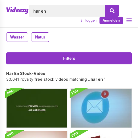
lose
Einloggen
Anmelden
Wasser
Natur
Filters
Har En Stock-Video
30.641 royalty free stock videos matching
har en